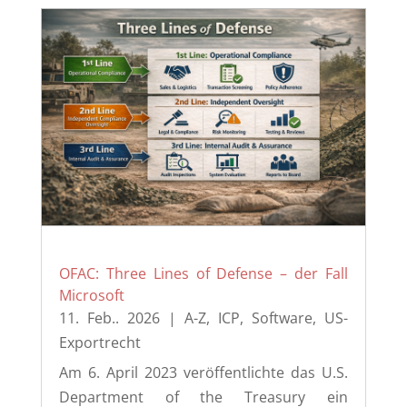
OFAC: Three Lines of Defense – der Fall
Microsoft
11. Feb.. 2026
|
A-Z
,
ICP
,
Software
,
US-
Exportrecht
Am 6. April 2023 veröffentlichte das U.S.
Department of the Treasury ein