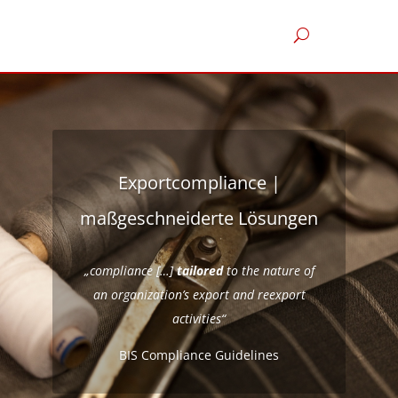
Exportcompliance |
maßgeschneiderte Lösungen
„compliance […]
tailored
to the nature of
an organization’s export and reexport
activities“
BIS Compliance Guidelines