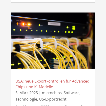
USA: neue Exportkontrollen für Advanced
Chips und KI-Modelle
5. März 2025
|
microchips
,
Software
,
Technologie
,
US-Exportrecht