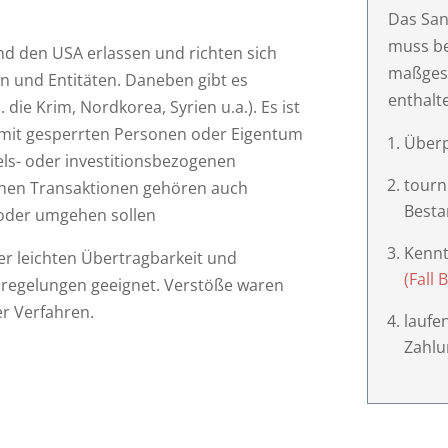
Das Sa
muss be
d den USA erlassen und richten sich
maßges
 und Entitäten. Daneben gibt es
enthalt
die Krim, Nordkorea, Syrien u.a.). Es ist
e mit gesperrten Personen oder Eigentum
Über
els- oder investitionsbezogenen
tourn
enen Transaktionen gehören auch
Best
oder umgehen sollen
Kennt
r leichten Übertragbarkeit und
(Fall 
regelungen geeignet. Verstöße waren
er Verfahren.
laufe
Zahlu