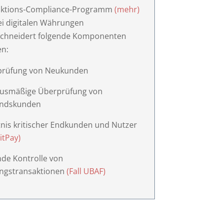
nktions-Compliance-Programm
(mehr)
i digitalen Währungen
chneidert folgende Komponenten
en:
prüfung von Neukunden
usmäßige Überprüfung von
andskunden
nis kritischer Endkunden und Nutzer
BitPay)
nde Kontrolle von
ngstransaktionen
(Fall UBAF)