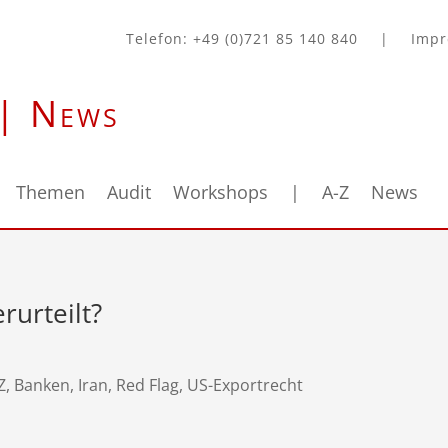
Telefon: +49 (0)721 85 140 840
|
Imp
 | News
Themen
Audit
Workshops
|
A-Z
News
rurteilt?
Z
,
Banken
,
Iran
,
Red Flag
,
US-Exportrecht