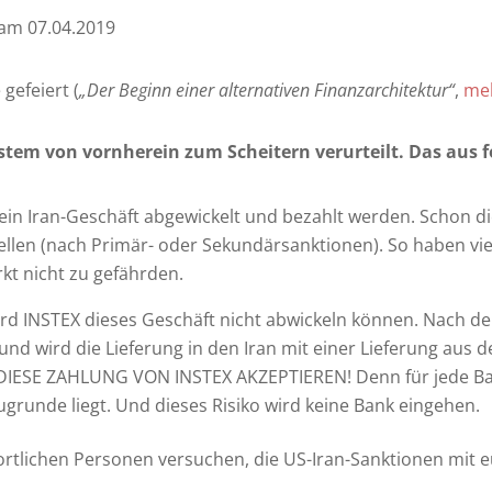
 am 07.04.2019
gefeiert (
„Der Beginn einer alternativen Finanzarchitektur“
,
me
ystem von vornherein zum Scheitern verurteilt. Das aus
ein Iran-Geschäft abgewickelt und bezahlt werden. Schon die
ellen (nach Primär- oder Sekundärsanktionen). So haben v
rkt nicht zu gefährden.
ird INSTEX dieses Geschäft nicht abwickeln können. Nach de
d wird die Lieferung in den Iran mit einer Lieferung aus dem
IESE ZAHLUNG VON INSTEX AKZEPTIEREN! Denn für jede Bank
ugrunde liegt. Und dieses Risiko wird keine Bank eingehen.
ntwortlichen Personen versuchen, die US-Iran-Sanktionen mi
.