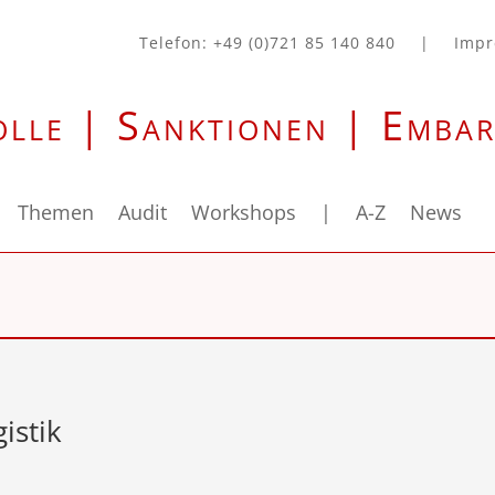
Telefon: +49 (0)721 85 140 840
|
Imp
olle | Sanktionen | Emba
Themen
Audit
Workshops
|
A-Z
News
istik