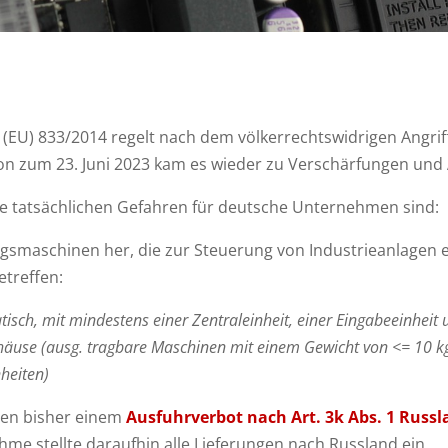
EU) 833/2014 regelt nach dem völkerrechtswidrigen Angrif
ision zum 23. Juni 2023 kam es wieder zu Verschärfungen un
o die tatsächlichen Gefahren für deutsche Unternehmen sind:
gsmaschinen her, die zur Steuerung von Industrieanlagen e
etreffen:
ch, mit mindestens einer Zentraleinheit, einer Eingabeeinheit u
use (ausg. tragbare Maschinen mit einem Gewicht von <= 10 kg,
nheiten)
gen bisher einem
Ausfuhrverbot nach Art. 3k Abs. 1 Russ
hme stellte daraufhin alle Lieferungen nach Russland ein.