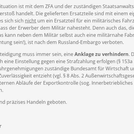
Situation ist mit dem ZFA und der zuständigen Staatsanwaltsc
rstoß handelt. Die gelieferten Ersatzteile sind mit einem 
s sich sich
nicht
um ein Ersatzteil für ein militärisches Fahr
ass der Erwerber dem Militär nahesteht. Denn auch das, die
 kann neben dem Militär selbst auch eine militärnahe Fabr
htung sein!), ist nach dem Russland-Embargo verboten.
rteidigung muss immer sein, eine
Anklage zu verhindern
. 
h eine Einstellung gegen eine Strafzahlung erfolgen (§ 153a 
fuhrgenehmigungen zuständige Bundesamt für Wirtschaft un
Zuverlässigkeit entzieht (vgl. § 8 Abs. 2 Außenwirtschaftsge
ternen Abläufe der Exportkontrolle (sog. Innerbetrieblich
n.
 und präzises Handeln geboten.
r