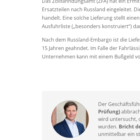
Das Zollfahndungsamt (ZFA) hat ein Ermi
Ersatzteilen nach Russland eingeleitet. D
handelt. Eine solche Lieferung stellt e
Ausfuhrliste („besonders konstruiert“) da
Nach dem Russland-Embargo ist die Liefer
15 Jahren geahndet. Im Falle der Fahrläss
Unternehmen kann mit einem Bußgeld von 
Der Geschäftsführ
Prüfung)
abbrach.
wird untersucht,
wurden.
Bricht d
unmittelbar ein st