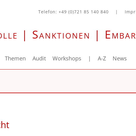
Telefon: +49 (0)721 85 140 840
|
Imp
olle | Sanktionen | Emba
Themen
Audit
Workshops
|
A-Z
News
cht